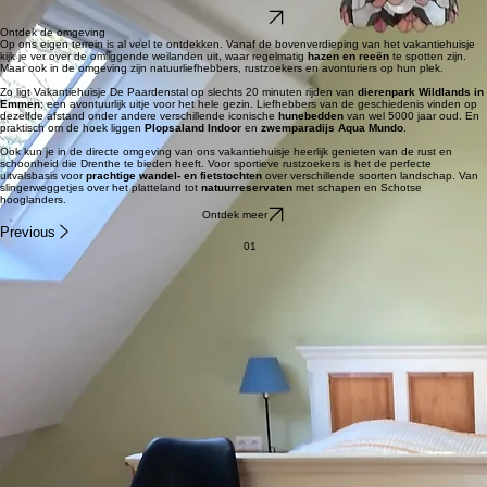
een
ruime accommodatie voor vier personen (+ eventueel een kinderbedje)
.
Met
oog op duurzaamheid
en met een hart voor de natuur, wilden we spullen zoveel mogelijk
een tweede leven geven. De sfeervolle inrichting bestaat daarom grotendeels uit tweedehands
meubels.
Het geheel vormt
een unieke, sfeervolle plek om volledig tot rust te komen
.
Bijvoorbeeld om te genieten van tijd met je gezin, om met volle aandacht
aan een eigen project te kunnen werken, of om juist even helemaal niets te doen.
Ontspannen, ontprikkelen en 'ontsnappen aan de drukte van alledag'
.
Dat is waar het hier om draait.
Ontdek meer
Ontdek de omgeving
Op ons eigen terrein is al veel te ontdekken. Vanaf de bovenverdieping van het vakantiehuisje
kijk je ver over de omliggende weilanden uit, waar regelmatig
hazen en reeën
te spotten zijn.
Maar ook in de omgeving zijn natuurliefhebbers, rustzoekers en avonturiers op hun plek.
Zo ligt Vakantiehuisje De Paardenstal op slechts 20 minuten rijden van
dierenpark Wildlands in
Emmen
; een avontuurlijk uitje voor het hele gezin. Liefhebbers van de geschiedenis vinden op
dezelfde afstand onder andere verschillende iconische
hunebedden
van wel 5000 jaar oud. En
praktisch om de hoek liggen
Plopsaland Indoor
en
zwemparadijs Aqua Mundo
.
Ook kun je in de directe omgeving van ons vakantiehuisje heerlijk genieten van de rust en
schoonheid die Drenthe te bieden heeft. Voor sportieve rustzoekers is het de perfecte
uitvalsbasis voor
prachtige wandel- en fietstochten
over verschillende soorten landschap. Van
slingerweggetjes over het platteland tot
natuurreservaten
met schapen en Schotse
hooglanders.
Ontdek meer
Previous
01