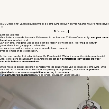
Ontdek het vakantiehuisje
Ontdek de omgeving
Tarieven en voorwaarden
Over ons
Reserver
Home
☎️ Bel ons
Eilandje van rust
Verscholen tussen de bomen in Dalerveen, in het hart van Zuidoost-Drenthe, ligt
een plek om te
koesteren.
Aan het eind
van een smal weggetje vind je ons 'eilandje tussen de weilanden'. Hier mag de natuur
grotendeels haar gang gaan, scharrelen
de kippetjes vrolijk en vrij rond, en rennen de hazen en reeën
over de omliggende velden heen.
Achter ons huis ligt het vakantiehuisje De Paardenstal. Wat ooit een authentieke paardenstal
was, is met zorg en aandacht getransformeerd tot
een
comfortabel toevluchtsoord voor
natuurliefhebbers en rustzoekers
.
Onze missie is simpel: jou laten genieten van de schoonheid van de landelijke omgeving. Of je
nu komt om te wandelen, te fietsen of simpelweg te ontprikkelen, wij bieden
de
perfecte
uitvalsbasis voor een onvergetelijke ervaring in de natuur
.
Van authentieke paardenstal naar een uniek, duurzaam vakantiehuisje
Een ruim vakantiehuisje voor een solo-retraite, workation of quality time met familie of vrienden
De authentieke paardenstal die ons landgoedje rijk was, hebben we omgetoverd tot